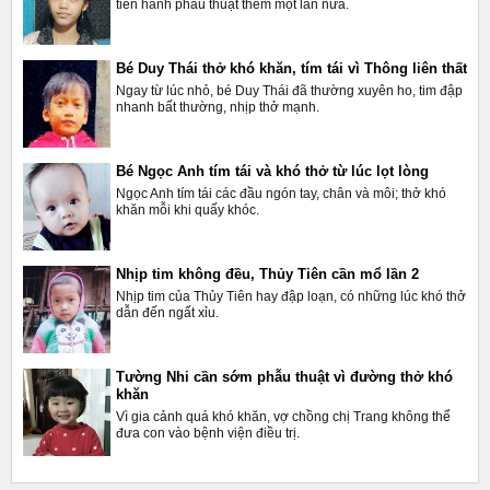
tiến hành phẫu thuật thêm một lần nữa.
Bé Duy Thái thở khó khăn, tím tái vì Thông liên thất
Ngay từ lúc nhỏ, bé Duy Thái đã thường xuyên ho, tim đập
nhanh bất thường, nhịp thở mạnh.
Bé Ngọc Anh tím tái và khó thở từ lúc lọt lòng
Ngọc Anh tím tái các đầu ngón tay, chân và môi; thở khó
khăn mỗi khi quấy khóc.
Nhịp tim không đều, Thủy Tiên cần mổ lần 2
Nhịp tim của Thủy Tiên hay đập loạn, có những lúc khó thở
dẫn đến ngất xỉu.
Tường Nhi cần sớm phẫu thuật vì đường thở khó
khăn
Vì gia cảnh quá khó khăn, vợ chồng chị Trang không thể
đưa con vào bệnh viện điều trị.