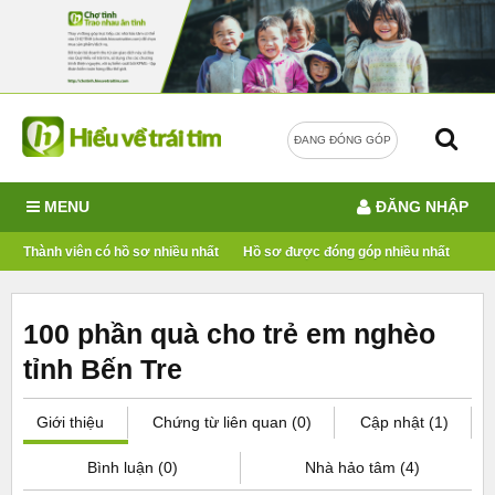
ĐANG ĐÓNG GÓP
MENU
ĐĂNG NHẬP
Thành viên có hồ sơ nhiều nhất
Hồ sơ được đóng góp nhiều nhất
100 phần quà cho trẻ em nghèo
tỉnh Bến Tre
Giới thiệu
Chứng từ liên quan (0)
Cập nhật (1)
Bình luận (0)
Nhà hảo tâm (4)