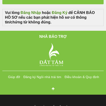
Vui lòng
Đăng Nhập
hoặc
Đăng Ký
để CẢNH BÁO
HỒ SƠ nếu các bạn phát hiện hồ sơ có thông
tin/chứng từ không đúng.
NHÀ BẢO TRỢ
Giúp đỡ
Đăng ký Ngôi nhà trái tim
Điều khoản & Quy định