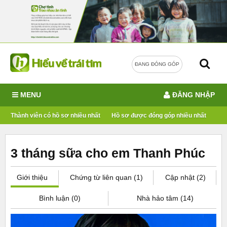
ĐANG ĐÓNG GÓP
MENU
ĐĂNG NHẬP
Thành viên có hồ sơ nhiều nhất
Hồ sơ được đóng góp nhiều nhất
3 tháng sữa cho em Thanh Phúc
Giới thiệu
Chứng từ liên quan (1)
Cập nhật (2)
Bình luận (0)
Nhà hảo tâm (14)