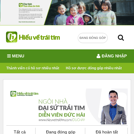
ĐANG ĐÓNG GÓP
MENU
ĐĂNG NHẬP
Thành viên có hồ sơ nhiều nhất
Hồ sơ được đóng góp nhiều nhất
Tất cả
Đang đóng góp
Đã hoàn tất