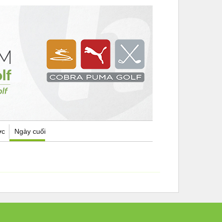
ợc
Ngày cuối