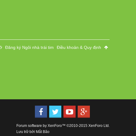
ỡ
Đăng ký Ngôi nhà trái tim
Điều khoản & Quy định
Forum software by XenForo™
©2010-2015 XenForo Ltd.
Lưu trữ bởi
Mắt Bão