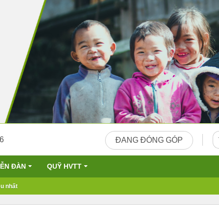
26
ĐANG ĐÓNG GÓP
IỄN ĐÀN
QUỸ HVTT
u nhất