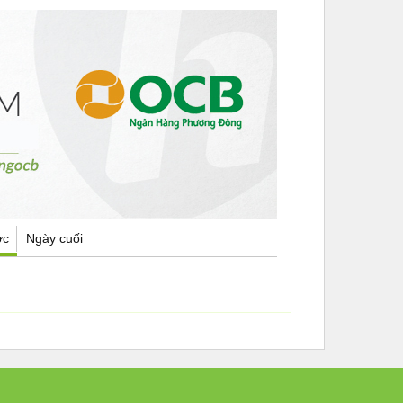
ợc
Ngày cuối