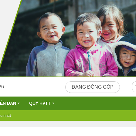
26
ĐANG ĐÓNG GÓP
IỄN ĐÀN
QUỸ HVTT
u nhất