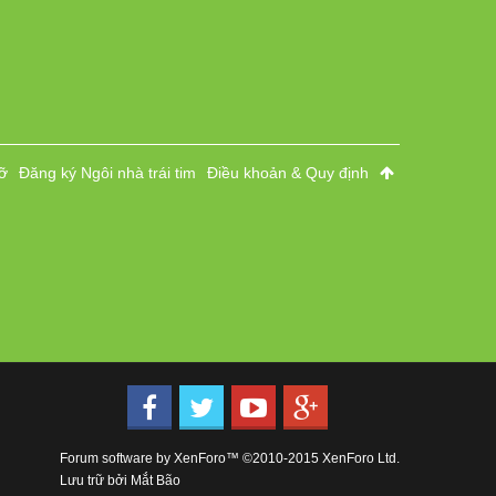
ỡ
Đăng ký Ngôi nhà trái tim
Điều khoản & Quy định
Forum software by XenForo™
©2010-2015 XenForo Ltd.
Lưu trữ bởi
Mắt Bão