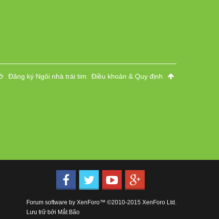
ỡ
Đăng ký Ngôi nhà trái tim
Điều khoản & Quy định
Forum software by XenForo™
©2010-2015 XenForo Ltd.
Lưu trữ bởi
Mắt Bão