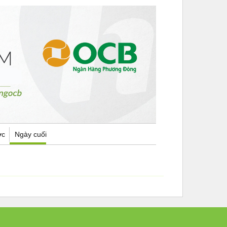
ợc
Ngày cuối