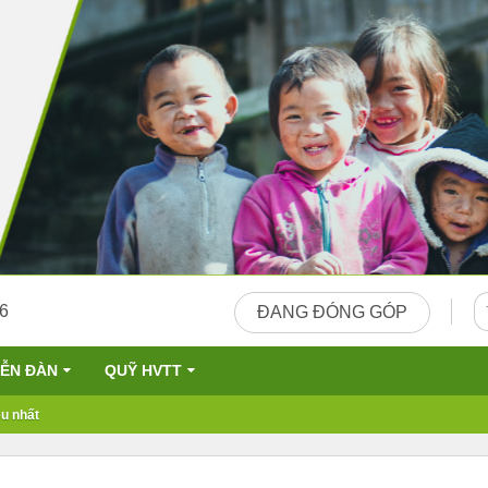
26
ĐANG ĐÓNG GÓP
IỄN ĐÀN
QUỸ HVTT
u nhất