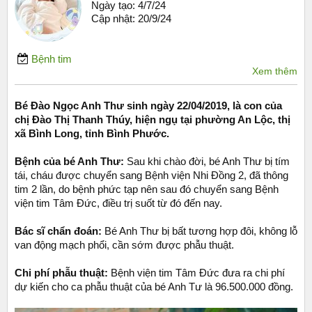
Ngày tạo:
4/7/24
Cập nhật:
20/9/24
Bệnh tim
Xem thêm
Bé Đào Ngọc Anh Thư sinh ngày 22/04/2019, là con của
chị Đào Thị Thanh Thúy, hiện ngụ tại phường An Lộc, thị
xã Bình Long, tỉnh Bình Phước.
Bệnh của bé Anh Thư:
Sau khi chào đời, bé Anh Thư bị tím
tái, cháu được chuyển sang Bệnh viện Nhi Đồng 2, đã thông
tim 2 lần, do bệnh phức tạp nên sau đó chuyển sang Bệnh
viện tim Tâm Đức, điều trị suốt từ đó đến nay.
Bác sĩ chẩn đoán:
Bé Anh Thư bị bất tương hợp đôi, không lỗ
van động mạch phổi, cần sớm được phẫu thuật.
Chi phí phẫu thuật:
Bệnh viện tim Tâm Đức đưa ra chi phí
dự kiến cho ca phẫu thuật của bé Anh Tư là 96.500.000 đồng.