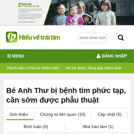
ĐANG ĐÓNG GÓP
MENU
ĐĂNG NHẬP
Thành viên có hồ sơ nhiều nhất
Hồ sơ được đóng góp nhiều nhất
Bé Anh Thư bị bệnh tim phức tạp,
cần sớm được phẫu thuật
Giới thiệu
Chứng từ liên quan (10)
Cập nhật (5)
Bình luận (0)
Nhà hảo tâm (1)