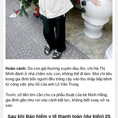
Hoàn cảnh:
Do con gái thường xuyên đau ốm, chị Hà Thị
Minh đành ở nhà chăm sóc con, không thể đi làm. Mọi chi tiêu
trong gia đình bốn người đều trông cậy vào thu nhập bấp bênh
từ công việc phụ hồ của anh Lô Văn Trung.
Trước số tiền lớn cần cho ca phẫu thuật của bé Minh Hằng,
gia đình gần như rơi vào cảnh bất lực, không biết xoay xở ra
sao.
Sau khi Bảo hiểm y tế thanh toán (dự kiến) 25