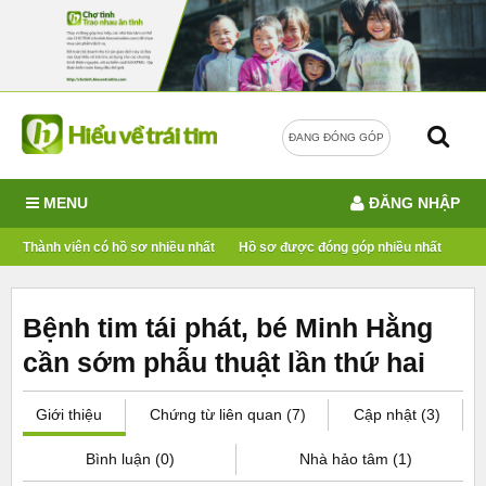
ĐANG ĐÓNG GÓP
MENU
ĐĂNG NHẬP
Thành viên có hồ sơ nhiều nhất
Hồ sơ được đóng góp nhiều nhất
Bệnh tim tái phát, bé Minh Hằng
cần sớm phẫu thuật lần thứ hai
Giới thiệu
Chứng từ liên quan (7)
Cập nhật (3)
Bình luận (0)
Nhà hảo tâm (1)