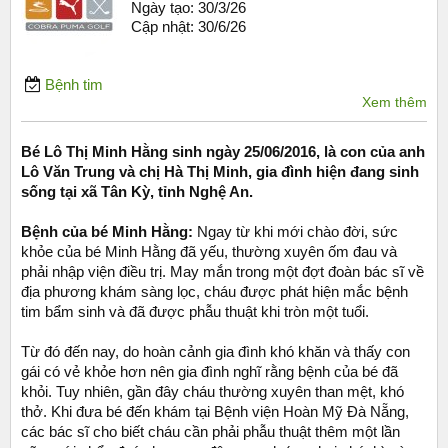
Ngày tạo:
30/3/26
Cập nhật:
30/6/26
Bệnh tim
Xem thêm
Bé Lô Thị Minh Hằng sinh ngày 25/06/2016, là con của anh
Lô Văn Trung và chị Hà Thị Minh, gia đình hiện đang sinh
sống tại xã Tân Kỳ, tỉnh Nghệ An.
Bệnh của bé Minh Hằng:
Ngay từ khi mới chào đời, sức
khỏe của bé Minh Hằng đã yếu, thường xuyên ốm đau và
phải nhập viện điều trị. May mắn trong một đợt đoàn bác sĩ về
địa phương khám sàng lọc, cháu được phát hiện mắc bệnh
tim bẩm sinh và đã được phẫu thuật khi tròn một tuổi.
Từ đó đến nay, do hoàn cảnh gia đình khó khăn và thấy con
gái có vẻ khỏe hơn nên gia đình nghĩ rằng bệnh của bé đã
khỏi. Tuy nhiên, gần đây cháu thường xuyên than mệt, khó
thở. Khi đưa bé đến khám tại Bệnh viện Hoàn Mỹ Đà Nẵng,
các bác sĩ cho biết cháu cần phải phẫu thuật thêm một lần