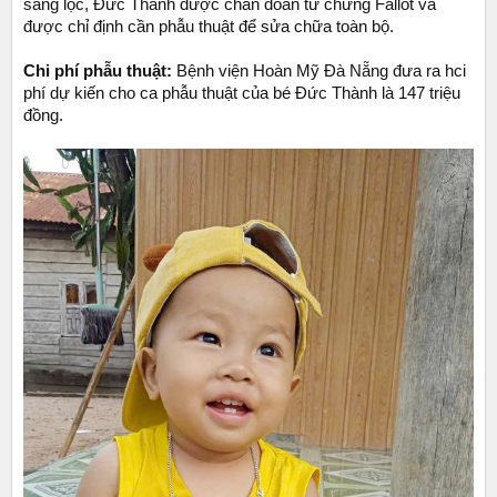
sàng lọc, Đức Thành được chẩn đoán tứ chứng Fallot và
được chỉ định cần phẫu thuật để sửa chữa toàn bộ.
Chi phí phẫu thuật:
Bệnh viện Hoàn Mỹ Đà Nẵng đưa ra hci
phí dự kiến cho ca phẫu thuật của bé Đức Thành là 147 triệu
đồng.