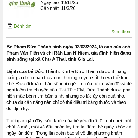
Ngày tạo:
19/11/25
Cập nhật:
11/3/26
Bệnh tim
Xem thêm
Bé Phạm Đức Thành sinh ngày 03/03/2024, là con của anh
Phạm Văn Tiến và chị Răh Lan H'Hiêm, gia đình hiện đang
sinh sống tại xã Chư A Thai, tỉnh Gia Lai.
Bệnh của bé Đức Thành:
Khi bé Đức Thành được 3 tháng
tuổi, gia đình nhận thấy con thường xuyên sốt, ho và thở khò
khè. Đưa đi khám, bác sĩ nghi ngờ tim của bé có vấn đề và đề
nghị kiểm tra chuyên sâu. Tại TP.HCM, Đức Thành được phát
hiện mắc bệnh tim bẩm sinh, nhưng do lúc ấy còn quá nhỏ,
chưa đủ cân nặng nên chỉ có thể điều trị bằng thuốc và theo
dõi định kỳ.
Thời gian gần đây, sức khỏe của bé yếu đi rõ rệt: chỉ chơi một
chút là mệt, môi và đầu ngón tay tím tái đậm, bé quấy khóc cả
ngày lẫn đêm. Trong lần đoàn bác sĩ về địa phương khám