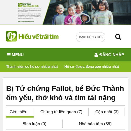
ĐANG ĐÓNG GÓP
MENU
ĐĂNG NHẬP
Thành viên có hồ sơ nhiều nhất
Hồ sơ được đóng góp nhiều nhất
Bị Tứ chứng Fallot, bé Đức Thành
ốm yếu, thở khó và tím tái nặng
Giới thiệu
Chứng từ liên quan (7)
Cập nhật (3)
Bình luận (0)
Nhà hảo tâm (59)