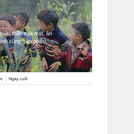
hiếu thốn mọi mặt, ăn
ành cũng gặp nhiều
ợc
Ngày cuối