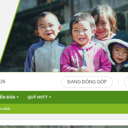
026
ĐANG ĐÓNG GÓP
IỄN ĐÀN
QUỸ HVTT
u nhất