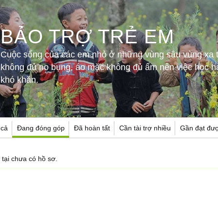
BẢO TRỢ TRẺ EM
Cuộc sống của các em nhỏ ở những vùng sâu vùng xa t
không đủ no bụng, áo mặc không đủ ấm nên việc học h
khó khăn.
 cả
Đang đóng góp
Đã hoàn tất
Cần tài trợ nhiều
Gần đạt đư
 tại chưa có hồ sơ.