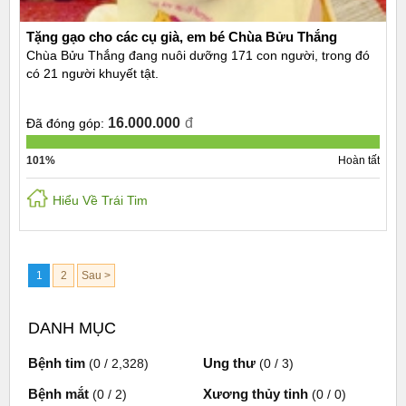
Tặng gạo cho các cụ già, em bé Chùa Bửu Thắng
Chùa Bửu Thắng đang nuôi dưỡng 171 con người, trong đó
có 21 người khuyết tật.
16.000.000
đ
Đã đóng góp:
101%
Hoàn tất
Hiểu Về Trái Tim
1
2
Sau >
DANH MỤC
Bệnh tim
Ung thư
(0 / 2,328)
(0 / 3)
Bệnh mắt
Xương thủy tinh
(0 / 2)
(0 / 0)