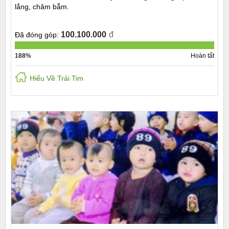
lắng, chăm bẵm.
100.100.000
đ
Đã đóng góp:
188%
Hoàn tất
Hiểu Về Trái Tim