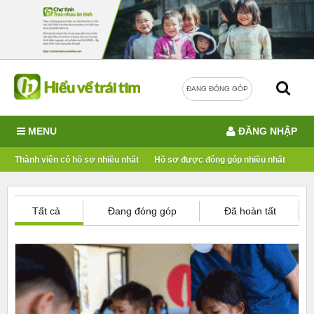
ĐANG ĐÓNG GÓP
MENU
ĐĂNG NHẬP
Thành viên có hồ sơ nhiều nhất
Hồ sơ được đóng góp nhiều nhất
Tất cả
Đang đóng góp
Đã hoàn tất