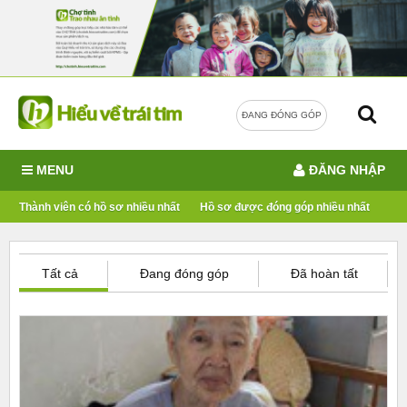
ĐANG ĐÓNG GÓP
MENU
ĐĂNG NHẬP
Thành viên có hồ sơ nhiều nhất
Hồ sơ được đóng góp nhiều nhất
Tất cả
Đang đóng góp
Đã hoàn tất