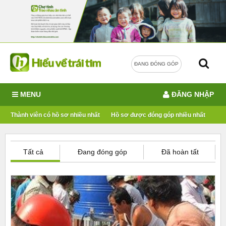
ĐANG ĐÓNG GÓP
MENU
ĐĂNG NHẬP
Thành viên có hồ sơ nhiều nhất
Hồ sơ được đóng góp nhiều nhất
Tất cả
Đang đóng góp
Đã hoàn tất