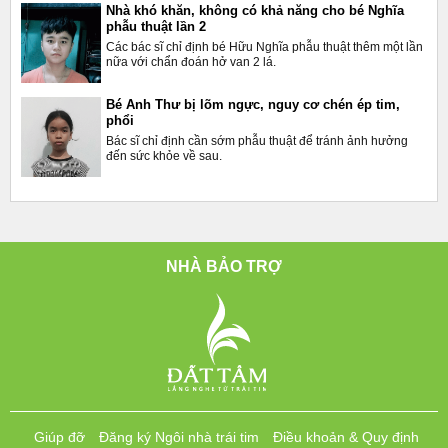
Nhà khó khăn, không có khả năng cho bé Nghĩa
phẫu thuật lần 2
Các bác sĩ chỉ định bé Hữu Nghĩa phẫu thuật thêm một lần
nữa với chẩn đoán hở van 2 lá.
Bé Anh Thư bị lõm ngực, nguy cơ chén ép tim,
phổi
Bác sĩ chỉ định cần sớm phẫu thuật để tránh ảnh hưởng
đến sức khỏe về sau.
NHÀ BẢO TRỢ
Giúp đỡ
Đăng ký Ngôi nhà trái tim
Điều khoản & Quy định