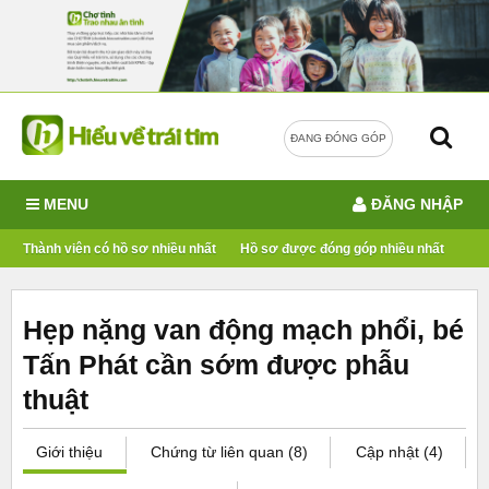
ĐANG ĐÓNG GÓP
MENU
ĐĂNG NHẬP
Thành viên có hồ sơ nhiều nhất
Hồ sơ được đóng góp nhiều nhất
Hẹp nặng van động mạch phổi, bé
Tấn Phát cần sớm được phẫu
thuật
Giới thiệu
Chứng từ liên quan (8)
Cập nhật (4)