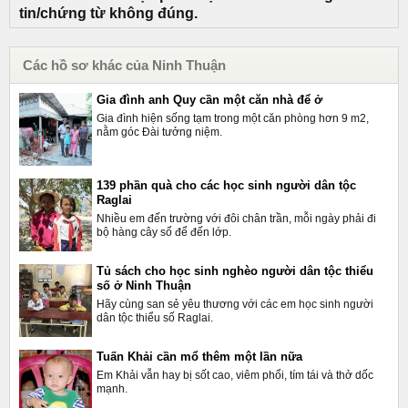
tin/chứng từ không đúng.
Các hồ sơ khác của Ninh Thuận
Gia đình anh Quy cần một căn nhà để ở
Gia đình hiện sống tạm trong một căn phòng hơn 9 m2,
nằm góc Đài tưởng niệm.
139 phần quà cho các học sinh người dân tộc
Raglai
Nhiều em đến trường với đôi chân trần, mỗi ngày phải đi
bộ hàng cây số để đến lớp.
Tủ sách cho học sinh nghèo người dân tộc thiểu
số ở Ninh Thuận
Hãy cùng san sẻ yêu thương với các em học sinh người
dân tộc thiểu số Raglai.
Tuấn Khải cần mổ thêm một lần nữa
Em Khải vẫn hay bị sốt cao, viêm phổi, tím tái và thở dốc
mạnh.