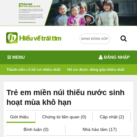
ĐANG ĐÓNG GÓP
MENU
ĐĂNG NHẬP
Thành viên có hồ sơ nhiều nhất
Hồ sơ được đóng góp nhiều nhất
Trẻ em miền núi thiếu nước sinh
hoạt mùa khô hạn
Giới thiệu
Chứng từ liên quan (0)
Cập nhật (2)
Bình luận (0)
Nhà hảo tâm (17)