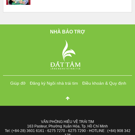
NHÀ BẢO TRỢ
Giúp đỡ
Đăng ký Ngôi nhà trái tim
Điều khoản & Quy định
VĂN PHÒNG HIỂU VỀ TRÁI TIM
163 Pasteur, Phường Xuân Hòa, Tp. Hồ Chí Minh
Tel: (+84-28) 3601 6161 - 6275 7270 - 6275 7290 - HOTLINE : (+84) 908 342