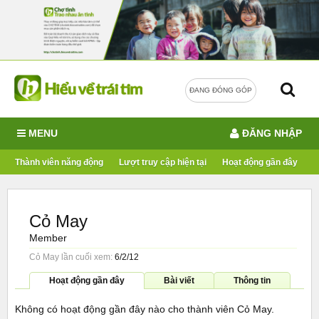
ĐANG ĐÓNG GÓP
MENU
ĐĂNG NHẬP
Thành viên năng động
Lượt truy cập hiện tại
Hoạt động gần đây
Cỏ May
Member
Cỏ May lần cuối xem:
6/2/12
Hoạt động gần đây
Bài viết
Thông tin
Không có hoạt động gần đây nào cho thành viên Cỏ May.