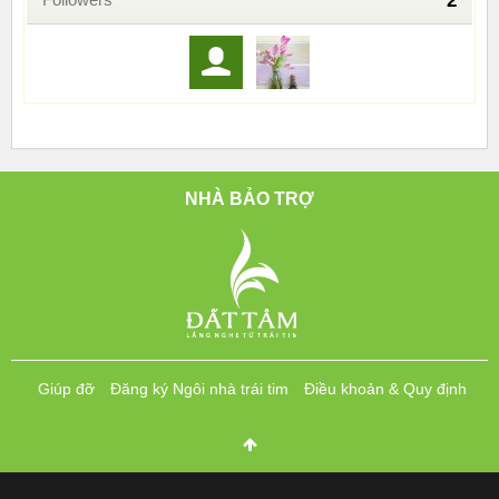
2
NHÀ BẢO TRỢ
Giúp đỡ
Đăng ký Ngôi nhà trái tim
Điều khoản & Quy định