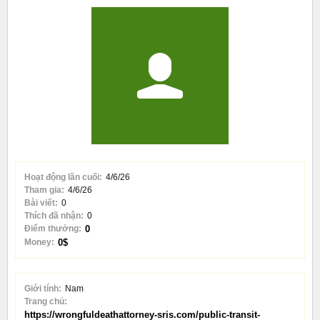
Hoạt động lần cuối:
4/6/26
Tham gia:
4/6/26
Bài viết:
0
Thích đã nhận:
0
Điểm thưởng:
0
Money:
0$
Giới tính:
Nam
Trang chủ:
https://wrongfuldeathattorney-sris.com/public-transit-