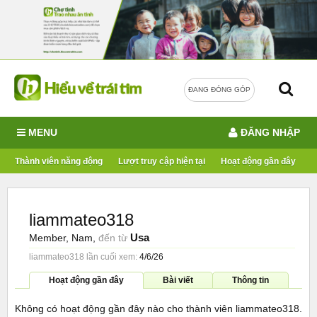
ĐANG ĐÓNG GÓP
MENU
ĐĂNG NHẬP
Thành viên năng động
Lượt truy cập hiện tại
Hoạt động gần đây
liammateo318
Usa
Member
, Nam,
đến từ
liammateo318 lần cuối xem:
4/6/26
Hoạt động gần đây
Bài viết
Thông tin
Không có hoạt động gần đây nào cho thành viên liammateo318.