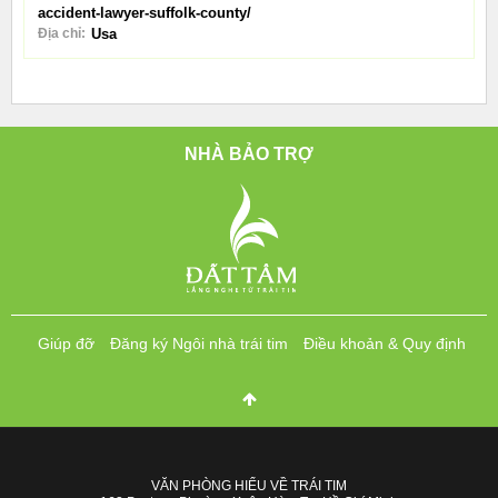
accident-lawyer-suffolk-county/
Địa chỉ:
Usa
NHÀ BẢO TRỢ
Giúp đỡ
Đăng ký Ngôi nhà trái tim
Điều khoản & Quy định
VĂN PHÒNG HIỂU VỀ TRÁI TIM