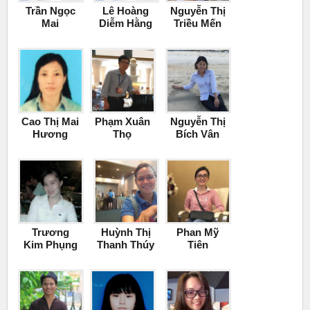
Trần Ngọc
Lê Hoàng
Nguyễn Thị
Mai
Diễm Hằng
Triều Mến
Cao Thị Mai
Phạm Xuân
Nguyễn Thị
Hương
Thọ
Bích Vân
Trương
Huỳnh Thị
Phan Mỹ
Kim Phụng
Thanh Thúy
Tiên