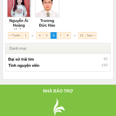
Nguyễn Ái
Trương
Hoàng
Đức Hảo
Uyên
←
→
< Trước
1
4
5
6
7
8
15
Sau >
Danh mục
92
Đại sứ trái tim
193
Tình nguyện viên
NHÀ BẢO TRỢ