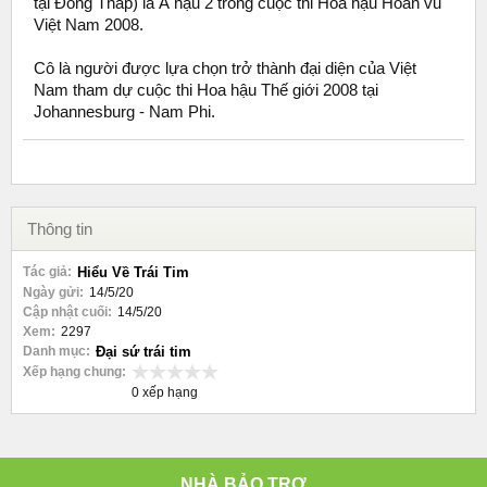
tại Đồng Tháp) là Á hậu 2 trong cuộc thi Hoa hậu Hoàn vũ
Việt Nam 2008.
Cô là người được lựa chọn trở thành đại diện của Việt
Nam tham dự cuộc thi Hoa hậu Thế giới 2008 tại
Johannesburg - Nam Phi.
Thông tin
Tác giả:
Hiểu Về Trái Tim
Ngày gửi:
14/5/20
Cập nhật cuối:
14/5/20
Xem:
2297
Danh mục:
Đại sứ trái tim
Xếp hạng chung:
0 xếp hạng
NHÀ BẢO TRỢ