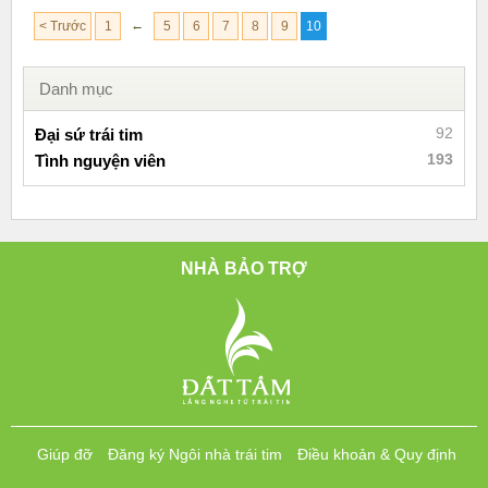
←
< Trước
1
5
6
7
8
9
10
Danh mục
92
Đại sứ trái tim
193
Tình nguyện viên
NHÀ BẢO TRỢ
Giúp đỡ
Đăng ký Ngôi nhà trái tim
Điều khoản & Quy định