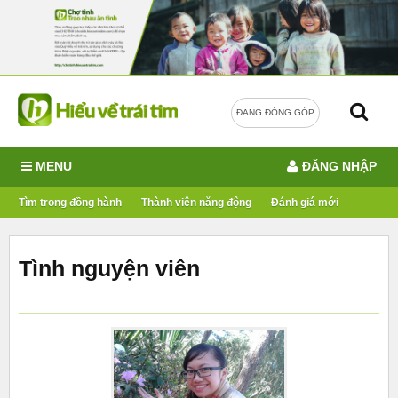
ĐANG ĐÓNG GÓP
MENU
ĐĂNG NHẬP
Tìm trong đồng hành
Thành viên năng động
Đánh giá mới
Tình nguyện viên