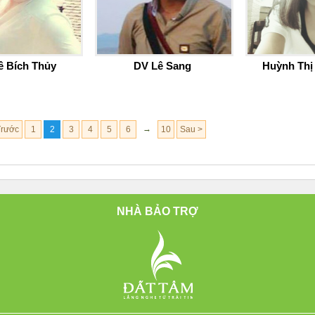
ê Bích Thủy
DV Lê Sang
Huỳnh Thị
→
Trước
1
2
3
4
5
6
10
Sau >
NHÀ BẢO TRỢ