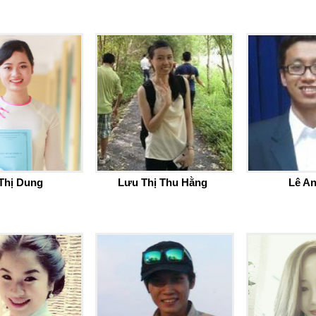
Thị Dung
Lưu Thị Thu Hằng
Lê A