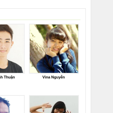
nh Thuận
Vina Nguyễn