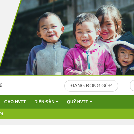
26
ĐANG ĐÓNG GÓP
GẠO HVTT
DIỄN ĐÀN
QUỸ HVTT
ới