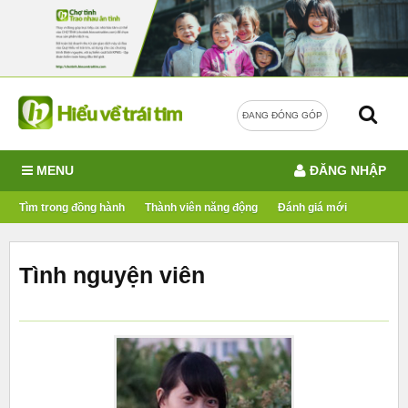
ĐANG ĐÓNG GÓP
MENU
ĐĂNG NHẬP
Tìm trong đồng hành
Thành viên năng động
Đánh giá mới
Tình nguyện viên