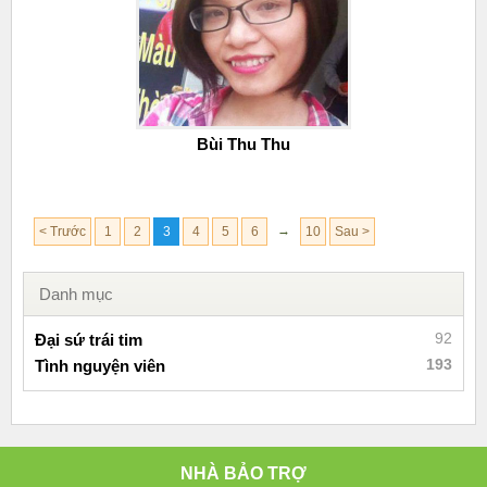
Bùi Thu Thu
→
< Trước
1
2
3
4
5
6
10
Sau >
Danh mục
92
Đại sứ trái tim
193
Tình nguyện viên
NHÀ BẢO TRỢ