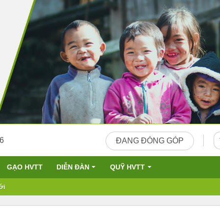
26
ĐANG ĐÓNG GÓP
GẠO HVTT
DIỄN ĐÀN
QUỸ HVTT
ới