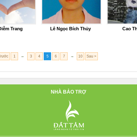
Diễm Trang
Lê Ngọc Bích Thủy
Cao T
←
→
Trước
1
3
4
5
6
7
10
Sau >
NHÀ BẢO TRỢ