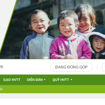
26
ĐANG ĐÓNG GÓP
GẠO HVTT
DIỄN ĐÀN
QUỸ HVTT
ới