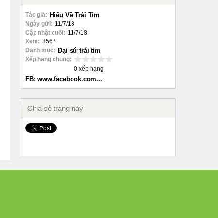
Tác giả:
Hiểu Về Trái Tim
Ngày gửi:
11/7/18
Cập nhật cuối:
11/7/18
Xem:
3567
Danh mục:
Đại sứ trái tim
Xếp hạng chung:
0 xếp hạng
FB: www.facebook.com...
Chia sẻ trang này