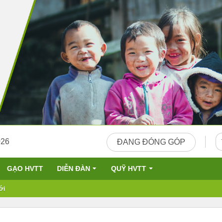
026
ĐANG ĐÓNG GÓP
GẠO HVTT
DIỄN ĐÀN
QUỸ HVTT
ới