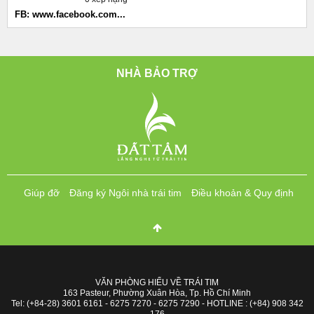
FB: www.facebook.com...
NHÀ BẢO TRỢ
Giúp đỡ
Đăng ký Ngôi nhà trái tim
Điều khoản & Quy định
VĂN PHÒNG HIỂU VỀ TRÁI TIM
163 Pasteur, Phường Xuân Hòa, Tp. Hồ Chí Minh
Tel: (+84-28) 3601 6161 - 6275 7270 - 6275 7290 - HOTLINE : (+84) 908 342
176