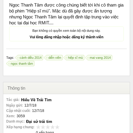
Ngọc Thanh Tâm được công chúng biết tới khi cô tham gia
bộ phim "Hiệp sĩ mù". Mặc dù đã gây được ấn tượng
nhưng Ngọc Thanh Tâm lại quyết định tập trung vào việc
học tại đại học RMIT....
Bạn không có quyền xem toàn bộ nội dung này.
Vui lòng đăng nhập hoặc đăng ký thành viên
Tags:
cánh diều 2014
diễn viên
hiệp sĩ mù
mai vang 2014
ngọc thanh tâm
Thông tin
Tác giả:
Hiểu Về Trái Tim
Ngày gửi:
12/7/18
Cập nhật cuối:
12/7/18
Xem:
3059
Danh mục:
Đại sứ trái tim
Xếp hạng chung:
0 xếp hạng