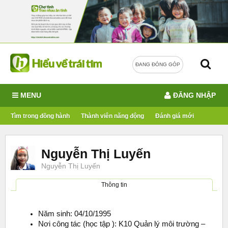
ĐANG ĐÓNG GÓP
MENU
ĐĂNG NHẬP
Tìm trong đồng hành
Thành viên năng động
Đánh giá mới
Nguyễn Thị Luyến
Nguyễn Thị Luyến
Thông tin
Năm sinh: 04/10/1995
Nơi công tác (học tập ): K10 Quản lý môi trường –