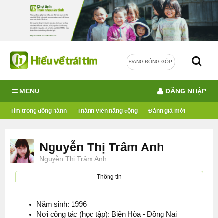
ĐANG ĐÓNG GÓP
MENU
ĐĂNG NHẬP
Tìm trong đồng hành
Thành viên năng động
Đánh giá mới
Nguyễn Thị Trâm Anh
Nguyễn Thị Trâm Anh
Thông tin
Năm sinh: 1996
Nơi công tác (học tập): Biên Hòa - Đồng Nai