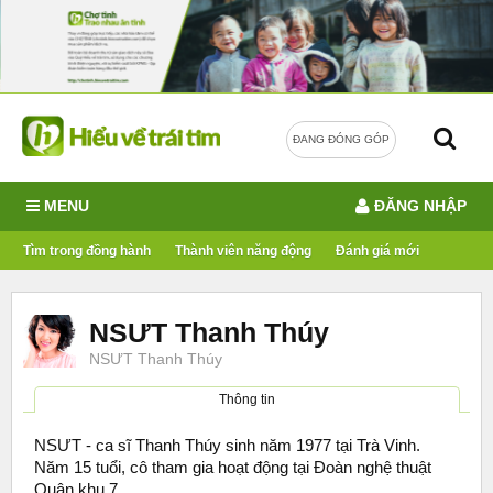
ĐANG ĐÓNG GÓP
MENU
ĐĂNG NHẬP
Tìm trong đồng hành
Thành viên năng động
Đánh giá mới
NSƯT Thanh Thúy
NSƯT Thanh Thúy
Thông tin
NSƯT - ca sĩ Thanh Thúy sinh năm 1977 tại Trà Vinh.
Năm 15 tuổi, cô tham gia hoạt động tại Đoàn nghệ thuật
Quân khu 7.