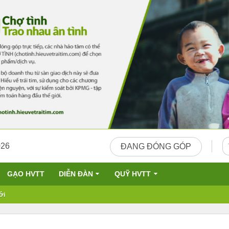
026
ĐANG ĐÓNG GÓP
GẠO HVTT
DIỄN ĐÀN
QUỸ HVTT
ới