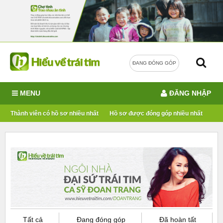
ĐANG ĐÓNG GÓP
MENU
ĐĂNG NHẬP
Thành viên có hồ sơ nhiều nhất
Hồ sơ được đóng góp nhiều nhất
Tất cả
Đang đóng góp
Đã hoàn tất