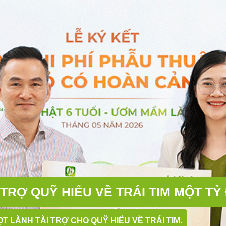
 TRỢ QUỸ HIỂU VỀ TRÁI TIM MỘT T
T LÀNH TÀI TRỢ CHO QUỸ HIỂU VỀ TRÁI TIM.