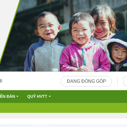
26
ĐANG ĐÓNG GÓP
IỄN ĐÀN
QUỸ HVTT