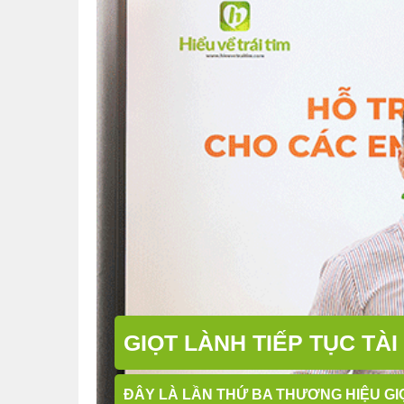
GIỌT LÀNH TIẾP TỤC TÀI
ĐÂY LÀ LẦN THỨ BA THƯƠNG HIỆU GIỌ