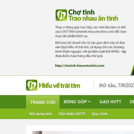
thứ sáu, 7/8/20
ĐÓNG GÓP
GẠO HVTT
D
TRANG CHỦ
Nội dung mới
Giới thiệu HVTT
Quy trình