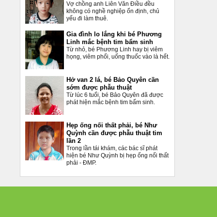
Vợ chồng anh Liên Văn Điều đều
không có nghề nghiệp ổn định, chủ
yếu đi làm thuê.
Gia đình lo lắng khi bé Phương
Linh mắc bệnh tim bẩm sinh
Từ nhỏ, bé Phương Linh hay bị viêm
họng, viêm phổi, uống thuốc vào là hết.
Hở van 2 lá, bé Bảo Quyên cần
sớm được phẫu thuật
Từ lúc 6 tuổi, bé Bảo Quyên đã được
phát hiện mắc bệnh tim bẩm sinh.
Hẹp ống nối thất phải, bé Như
Quỳnh cần được phẫu thuật tim
lần 2
Trong lần tái khám, các bác sĩ phát
hiện bé Như Quỳnh bị hẹp ống nối thất
phải - ĐMP.