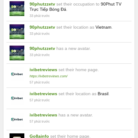
90phutzzetv
set their occupation to
90Phut TV
Trực Tiếp Bóng Đá
.
33 phút trước
90phutzzetv
set their location as
Vietnam
.
33 phút trước
90phutzzetv
has a new avatar.
33 phút trước
ivibetreviews
set their home page.
https://ivibetreviews.com/
57 phút trước
ivibetreviews
set their location as
Brasil
.
57 phút trước
ivibetreviews
has a new avatar.
57 phút trước
Go8ainfo
set their home page.