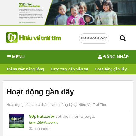
ĐANG ĐÓNG GÓP
MENU
ĐĂNG NHẬP
Thành viên năng động
Lượt truy cập hiện tại
Hoạt động gần đây
Hoạt động gần đây
Hoạt động của tất cả thành viên đăng ký tại Hiểu Về Trái Tim.
90phutzzetv
set their home page.
https://90phutzze.tv
33 phút trước