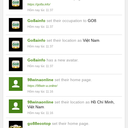
https://go8a.info/
Hôm nay lúc 11:37
Go8ainfo
set their occupation to
GO8
.
Hôm nay lúc 11:37
Go8ainfo
set their location as
Việt Nam
.
Hôm nay lúc 11:37
Go8ainfo
has a new avatar.
Hôm nay lúc 11:37
98winaonline
set their home page.
https://98win-a.online/
Hôm nay lúc 11:16
98winaonline
set their location as
Hồ Chí Minh,
Việt Nam
.
Hôm nay lúc 11:16
go88ecotop
set their home page.