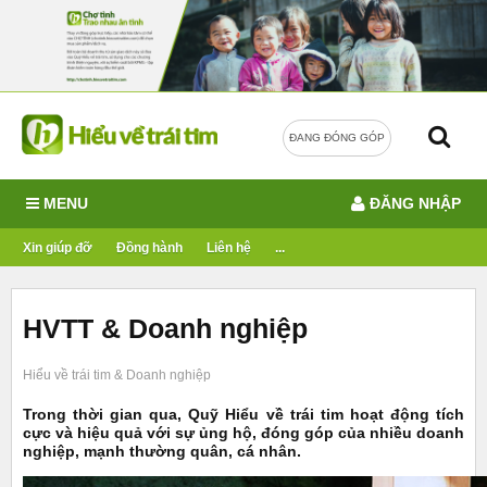
ĐANG ĐÓNG GÓP
MENU
ĐĂNG NHẬP
Xin giúp đỡ
Đồng hành
Liên hệ
...
HVTT & Doanh nghiệp
Hiểu về trái tim & Doanh nghiệp
Trong thời gian qua, Quỹ Hiểu về trái tim hoạt động tích
cực và hiệu quả với sự ủng hộ, đóng góp của nhiều doanh
nghiệp, mạnh thường quân, cá nhân.