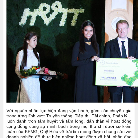
Với nguồn nhân lực hiện đang vận hành, gồm các chuyên gia
trong từng lĩnh vực: Truyền thông, Tiếp thị, Tài chính, Pháp lý…
luôn dành trọn tâm huyết và tấm lòng, dấn thân vì hoạt động
cộng đồng cùng sự minh bạch trong mọi thu chi dưới sự kiểm
toán của KPMG, Quỹ Hiểu về trái tim mong được chung sức với
doanh nghiệp để thực hiện những hoạt động xã hội, nhân đạo