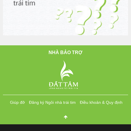
NHÀ BẢO TRỢ
Giúp đỡ
Đăng ký Ngôi nhà trái tim
Điều khoản & Quy định