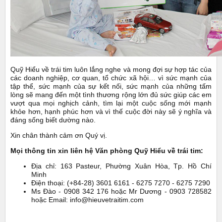
Quỹ Hiểu về trái tim luôn lắng nghe và mong đợi sự hợp tác của
các doanh nghiệp, cơ quan, tổ chức xã hội… vì sức mạnh của
tập thể, sức mạnh của sự kết nối, sức mạnh của những tấm
lòng sẽ mang đến một tình thương rộng lớn đủ sức giúp các em
vượt qua mọi nghịch cảnh, tìm lại một cuộc sống mới mạnh
khỏe hơn, hạnh phúc hơn và vì thế cuộc đời này sẽ ý nghĩa và
đáng sống biết dường nào.
Xin chân thành cảm ơn Quý vị.
Mọi thông tin xin liên hệ Văn phòng Quỹ Hiểu về trái tim:
Địa chỉ: 163 Pasteur, Phường Xuân Hòa, Tp. Hồ Chí
Minh
Điện thoại: (+84-28) 3601 6161 - 6275 7270 - 6275 7290
Ms Đào - 0908 342 176 hoặc Mr Dương - 0903 728582
hoặc Email: info@hieuvetraitim.com