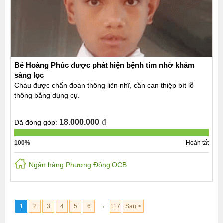
Bé Hoàng Phúc được phát hiện bệnh tim nhờ khám
sàng lọc
Cháu được chẩn đoán thông liên nhĩ, cần can thiệp bít lỗ
thông bằng dụng cụ.
18.000.000
đ
Đã đóng góp:
100%
Hoàn tất
Ngân hàng Phương Đông OCB
→
1
2
3
4
5
6
117
Sau >