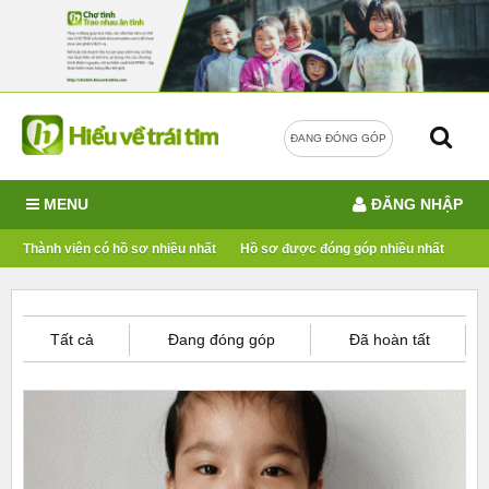
ĐANG ĐÓNG GÓP
MENU
ĐĂNG NHẬP
Thành viên có hồ sơ nhiều nhất
Hồ sơ được đóng góp nhiều nhất
Tất cả
Đang đóng góp
Đã hoàn tất