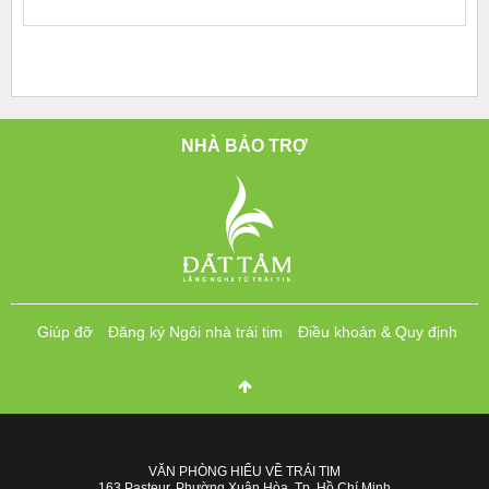
NHÀ BẢO TRỢ
Giúp đỡ
Đăng ký Ngôi nhà trái tim
Điều khoản & Quy định
VĂN PHÒNG HIỂU VỀ TRÁI TIM
163 Pasteur, Phường Xuân Hòa, Tp. Hồ Chí Minh