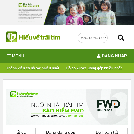
ĐANG ĐÓNG GÓP
MENU
ĐĂNG NHẬP
Thành viên có hồ sơ nhiều nhất
Hồ sơ được đóng góp nhiều nhất
Tất cả
Đang đóng góp
Đã hoàn tất