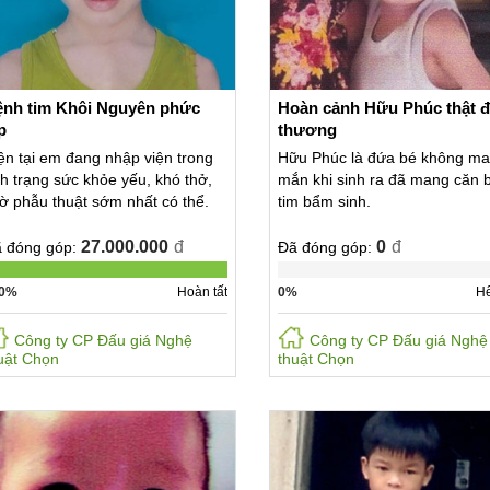
nh tim Khôi Nguyên phức
Hoàn cảnh Hữu Phúc thật 
p
thương
ện tại em đang nhập viện trong
Hữu Phúc là đứa bé không ma
nh trạng sức khỏe yếu, khó thở,
mắn khi sinh ra đã mang căn 
ờ phẫu thuật sớm nhất có thể.
tim bẩm sinh.
27.000.000
đ
0
đ
 đóng góp:
Đã đóng góp:
0%
Hoàn tất
0%
Hế
Công ty CP Đấu giá Nghệ
Công ty CP Đấu giá Nghệ
uật Chọn
thuật Chọn