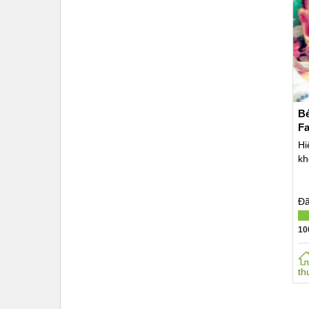
B
Fa
Hi
kh
Đã
10
th