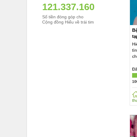
121.800.000
Số tiền đóng góp cho
Cộng đồng Hiểu về trái tim
Bệ
tạ
Hi
tì
ch
Đã
10
th