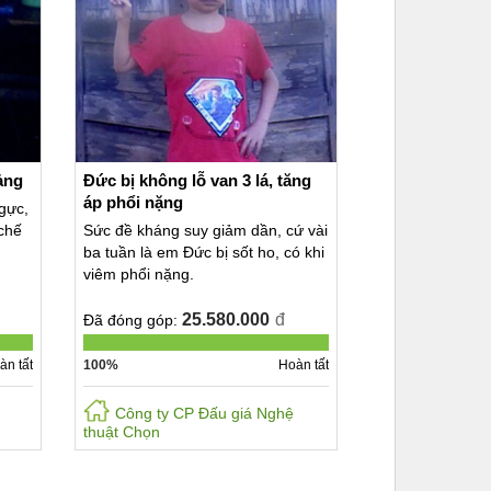
ảng
Đức bị không lỗ van 3 lá, tăng
áp phổi nặng
gực,
chế
Sức đề kháng suy giảm dần, cứ vài
ba tuần là em Đức bị sốt ho, có khi
viêm phổi nặng.
25.580.000
đ
Đã đóng góp:
àn tất
100%
Hoàn tất
Công ty CP Đấu giá Nghệ
thuật Chọn