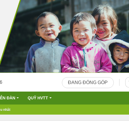
26
ĐANG ĐÓNG GÓP
IỄN ĐÀN
QUỸ HVTT
u nhất