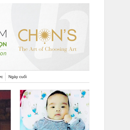
ợc
Ngày cuối