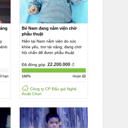
đáng
Bé Nam đang nằm viện chờ
phẫu thuật
y
Hiện tại Nam nằm viện do sức
bệnh
khỏe yếu, tím tái nặng, đang chờ
hội chẩn để được phẫu thuật.
22.200.000
đ
Đã đóng góp:
t hạn
100%
Hoàn tất
Công ty CP Đấu giá Nghệ
thuật Chọn