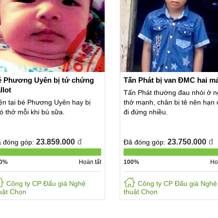
é Phương Uyên bị tứ chứng
Tấn Phát bị van ĐMC hai m
llot
Tấn Phát thường đau nhói ở n
ện tại bé Phương Uyên hay bị
thở mạnh, chân bị tê nên hạn 
ó thở mỗi khi bú sữa.
đi đứng nhiều.
23.859.000
đ
23.750.000
đ
 đóng góp:
Đã đóng góp:
0%
Hoàn tất
100%
Ho
Công ty CP Đấu giá Nghệ
Công ty CP Đấu giá Nghệ
uật Chọn
thuật Chọn