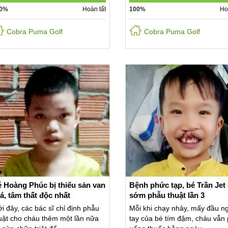
0%
Hoàn tất
100%
Ho
Cobra Puma Golf
Cobra Puma Golf
 Hoàng Phúc bị thiểu sản van
Bệnh phức tạp, bé Trần Jet
lá, tâm thất độc nhất
sớm phẫu thuật lần 3
i đây, các bác sĩ chỉ định phẫu
Mỗi khi chạy nhảy, mấy đầu n
uật cho cháu thêm một lần nữa
tay của bé tím đậm, cháu vẫn 