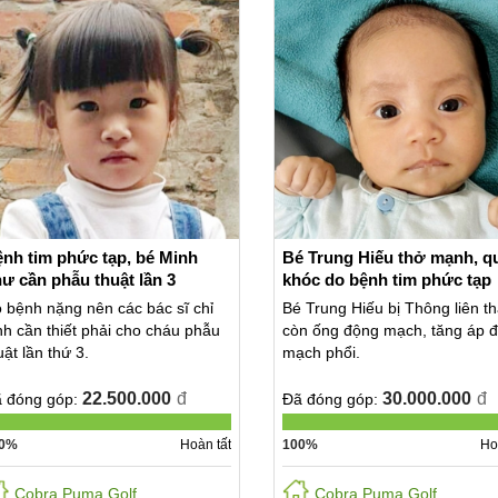
nh tim phức tạp, bé Minh
Bé Trung Hiếu thở mạnh, q
ư cần phẫu thuật lần 3
khóc do bệnh tim phức tạp
 bệnh nặng nên các bác sĩ chỉ
Bé Trung Hiếu bị Thông liên th
nh cần thiết phải cho cháu phẫu
còn ống động mạch, tăng áp 
uật lần thứ 3.
mạch phổi.
22.500.000
đ
30.000.000
đ
 đóng góp:
Đã đóng góp:
0%
Hoàn tất
100%
Ho
Cobra Puma Golf
Cobra Puma Golf