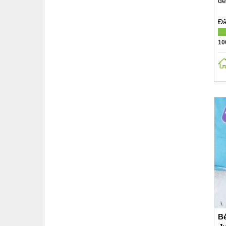
để
Đã
10
Bé