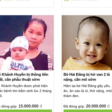
 Khánh Huyền bị thông liên
Bé Hải Đăng bị hở van 2 lá
ất, cần phẫu thuật sớm
nặng, cần mổ sớm
 Khánh Huyền được phát hiện
Hiện tại bé Hải Đăng gầy yếu,
c bệnh tim bẩm sinh lúc 2 tháng
ăn, ăn vào là ói, thở nặng, môi
ổi.
thâm đen.
15.000.000
đ
20.000.000
đ
 đóng góp:
Đã đóng góp: