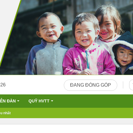
026
ĐANG ĐÓNG GÓP
IỄN ĐÀN
QUỸ HVTT
u nhất