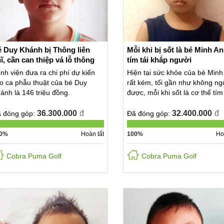
 Duy Khánh bị Thông liên
Mỗi khi bị sốt là bé Minh A
ĩ, cần can thiệp vá lỗ thông
tím tái khắp người
nh viện đưa ra chi phí dự kiến
Hiện tại sức khỏe của bé Minh
o ca phẫu thuật của bé Duy
rất kém, tối gần như không ng
ánh là 146 triệu đồng.
được, mỗi khi sốt là cơ thể tím 
36.300.000
đ
32.400.000
đ
 đóng góp:
Đã đóng góp:
0%
Hoàn tất
100%
Ho
Cobra Puma Golf
Cobra Puma Golf