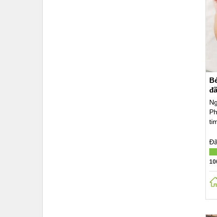
Bé
đã
Ng
Ph
ti
Đã
10