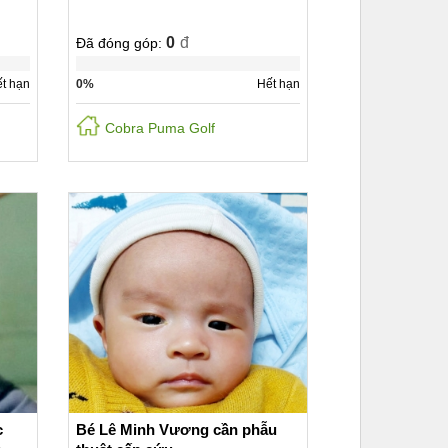
0
đ
Đã đóng góp:
t hạn
0%
Hết hạn
Cobra Puma Golf
c
Bé Lê Minh Vương cần phẫu