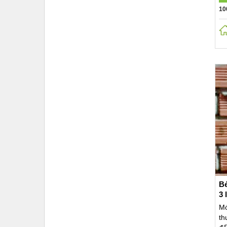
10
Bé
3 
Mớ
th