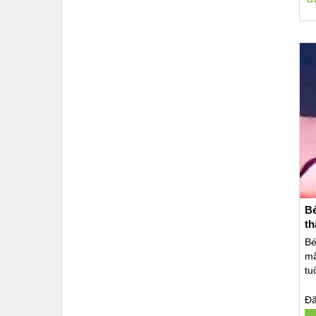
Bé
th
Bé
mắ
tu
Đã