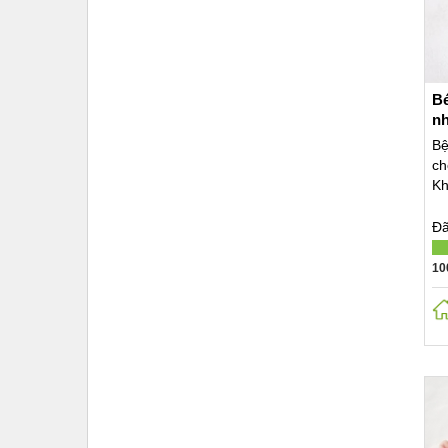
Bé
nh
Bệ
ch
Kh
Đã
10