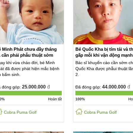
 Minh Phát chưa đầy tháng
Bé Quốc Kha bị tím tái và t
 cần phải phẫu thuật sớm
gấp mỗi khi vận động mạnh
ay khi vừa chào đời, bé Minh
Bác sĩ khuyến cáo cần sớm c
át đã được phát hiện mắc bệnh
Quốc Kha được phẫui thuật lầ
m bẩm sinh.
2.
25.000.000
đ
44.000.000
đ
 đóng góp:
Đã đóng góp:
0%
Hoàn tất
100%
Ho
Cobra Puma Golf
Cobra Puma Golf