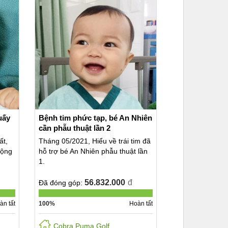
uấy
Bệnh tim phức tạp, bé An Nhiên
cần phẫu thuật lần 2
ất,
Tháng 05/2021, Hiểu về trái tim đã
động
hỗ trợ bé An Nhiên phẫu thuật lần
1.
56.832.000
đ
Đã đóng góp:
àn tất
100%
Hoàn tất
Cobra Puma Golf