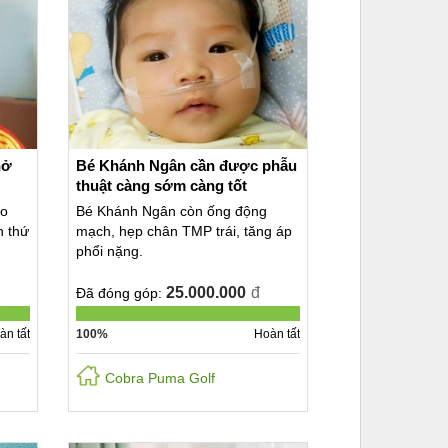
hở
Bé Khánh Ngân cần được phẫu
thuật càng sớm càng tốt
ho
Bé Khánh Ngân còn ống động
n thứ
mạch, hẹp chân TMP trái, tăng áp
phổi nặng.
25.000.000
đ
Đã đóng góp:
àn tất
100%
Hoàn tất
Cobra Puma Golf