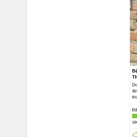
Bệ
Th
Do
đị
th
Đã
10