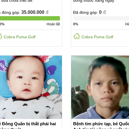
 sửa chữa triệt để.
uống thuốc hằng ngày.
35.000.000
đ
0
đ
 đóng góp:
Đã đóng góp:
0%
Hoàn tất
0%
Hế
Cobra Puma Golf
Cobra Puma Golf
 Đông Quân bị thất phải hai
Bệnh tim phức tạp, bé Quố