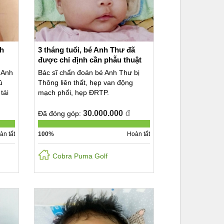
nh
3 tháng tuổi, bé Anh Thư đã
được chỉ định cần phẫu thuật
 Anh
Bác sĩ chẩn đoán bé Anh Thư bị
ủ
Thông liên thất, hẹp van động
tái
mạch phổi, hẹp ĐRTP.
30.000.000
đ
Đã đóng góp:
àn tất
100%
Hoàn tất
Cobra Puma Golf