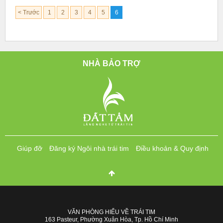
< Trước
1
2
3
4
5
6
NHÀ BẢO TRỢ
Giúp đỡ
Đăng ký Ngôi nhà trái tim
Điều khoản & Quy định
VĂN PHÒNG HIỂU VỀ TRÁI TIM
163 Pasteur, Phường Xuân Hòa, Tp. Hồ Chí Minh