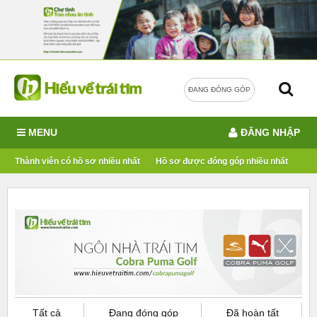
ĐANG ĐÓNG GÓP
MENU
ĐĂNG NHẬP
Thành viên có hồ sơ nhiều nhất
Hồ sơ được đóng góp nhiều nhất
Tất cả
Đang đóng góp
Đã hoàn tất