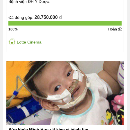
Bệnh viện ĐH Y Dược.
28.750.000
đ
Đã đóng góp:
100%
Hoàn tất
Lotte Cinema
Sức khỏe Minh Huy rất kém vì bệnh tim