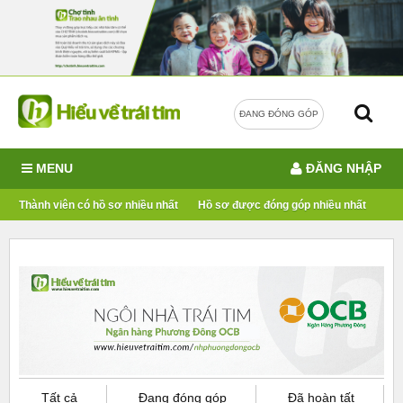
ĐANG ĐÓNG GÓP
MENU
ĐĂNG NHẬP
Thành viên có hồ sơ nhiều nhất
Hồ sơ được đóng góp nhiều nhất
Tất cả
Đang đóng góp
Đã hoàn tất