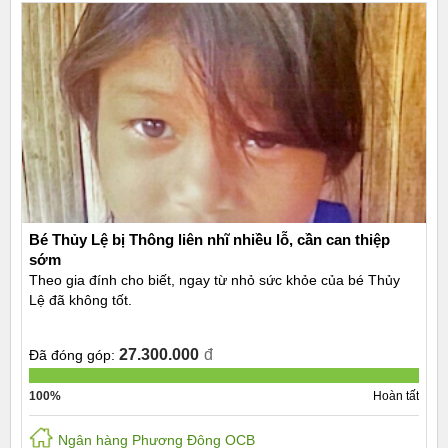
Bé Thủy Lệ bị Thông liên nhĩ nhiều lỗ, cần can thiệp
sớm
Theo gia đính cho biết, ngay từ nhỏ sức khỏe của bé Thủy
Lệ đã không tốt.
27.300.000
đ
Đã đóng góp:
100%
Hoàn tất
Ngân hàng Phương Đông OCB