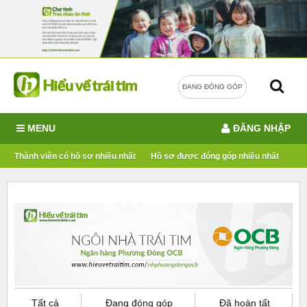
ĐANG ĐÓNG GÓP
MENU
ĐĂNG NHẬP
Thành viên có hồ sơ nhiều nhất
Hồ sơ được đóng góp nhiều nhất
Tất cả
Đang đóng góp
Đã hoàn tất