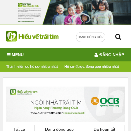
ĐANG ĐÓNG GÓP
MENU
ĐĂNG NHẬP
Thành viên có hồ sơ nhiều nhất
Hồ sơ được đóng góp nhiều nhất
Tất cả
Đang đóng góp
Đã hoàn tất