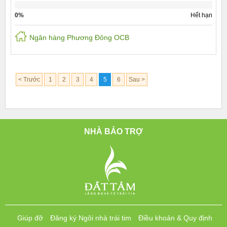
0%
Hết hạn
Ngân hàng Phương Đông OCB
< Trước
1
2
3
4
5
6
Sau >
NHÀ BẢO TRỢ
Giúp đỡ
Đăng ký Ngôi nhà trái tim
Điều khoản & Quy định