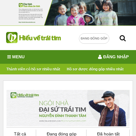
ĐANG ĐÓNG GÓP
MENU
ĐĂNG NHẬP
Thành viên có hồ sơ nhiều nhất
Hồ sơ được đóng góp nhiều nhất
Tất cả
Đang đóng góp
Đã hoàn tất