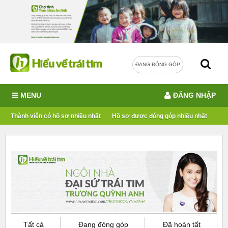
ĐANG ĐÓNG GÓP
MENU
ĐĂNG NHẬP
Thành viên có hồ sơ nhiều nhất
Hồ sơ được đóng góp nhiều nhất
Tất cả
Đang đóng góp
Đã hoàn tất