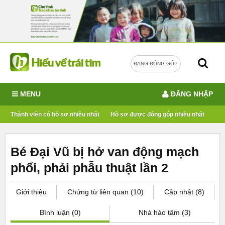
ĐANG ĐÓNG GÓP
MENU
ĐĂNG NHẬP
Thành viên có hồ sơ nhiều nhất
Hồ sơ được đóng góp nhiều nhất
Bé Đại Vũ bị hở van động mạch
phổi, phải phẫu thuật lần 2
Giới thiệu
Chứng từ liên quan (10)
Cập nhật (8)
Bình luận (0)
Nhà hảo tâm (3)