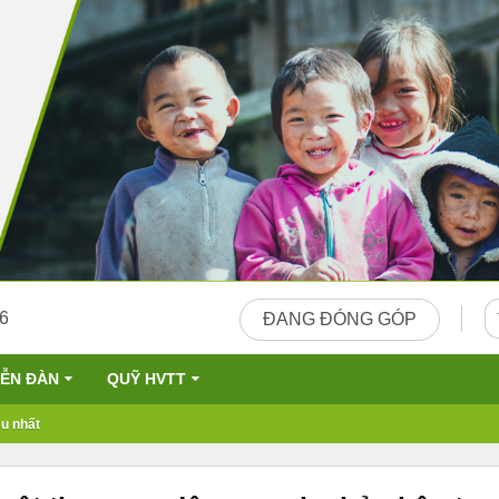
26
ĐANG ĐÓNG GÓP
IỄN ĐÀN
QUỸ HVTT
u nhất