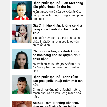
Bệnh phức tạp, bé Tuấn Kiệt đang
cần phẫu thuật lần thứ hai
Hiện tại sức khoẻ của bé Kiệt rất yếu,
dễ bị mệt và tím tái, thường xuyên phải
nghỉ học.
Gia đình khó khăn, không có khả
năng chữa bệnh cho bé Thanh
Trúc
Tính đến nay, cháu đã trải qua ba ca
phẫu thuật lớn nhưng sức khỏe vẫn
chưa ổn định.
Chi phí quá lớn, gia đình không
có khả năng cho bé Quỳnh Như
chữa bệnh
Ngay từ khi chào đời, bé Quỳnh Như
đã được phát hiện mắc bệnh tim bẩm
sinh.
Bệnh phức tạp, bé Thanh Bình
cần phải phẫu thuật thêm một lần
nữa
Cháu bị hẹp ống nối thất phải - động
mạch phổi và hở van động mạch phổi
nặng.
Bé Bảo Trâm bị thông liên thất,
tăng áp phổi và hở van hai lá