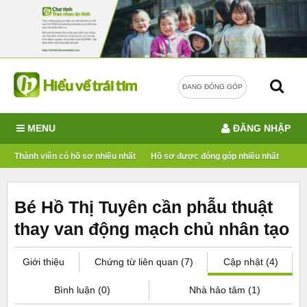
ĐANG ĐÓNG GÓP
MENU
ĐĂNG NHẬP
Thành viên có hồ sơ nhiều nhất
Hồ sơ được đóng góp nhiều nhất
Bé Hồ Thị Tuyên cần phẫu thuật
thay van động mạch chủ nhân tạo
Giới thiệu
Chứng từ liên quan (7)
Cập nhật (4)
Bình luận (0)
Nhà hảo tâm (1)