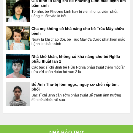
Gia đình lo lắng khi bé Phương Linh mắc bệnh tim
bẩm sinh
Từ nhỏ, bé Phương Linh hay bị viêm họng, viêm phổi,
uống thuốc vào là hết.
Cha mẹ không có khả năng cho bé Trúc Mây chữa
bệnh
Ngay từ khi chào đời, bé Trúc Mây đã được phát hiện mắc
bệnh tim bẩm sinh.
Nhà khó khăn, không có khả năng cho bé Nghĩa
phẫu thuật lần 2
Các bác sĩ chỉ định bé Hữu Nghĩa phẫu thuật thêm một lần
nữa với chẩn đoán hở van 2 lá.
Bé Anh Thư bị lõm ngực, nguy cơ chén ép tim,
phổi
Bác sĩ chỉ định cần sớm phẫu thuật để tránh ảnh hưởng
đến sức khỏe về sau.
NHÀ BẢO TRỢ