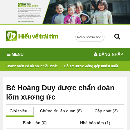
ĐANG ĐÓNG GÓP
MENU
ĐĂNG NHẬP
Thành viên có hồ sơ nhiều nhất
Hồ sơ được đóng góp nhiều nhất
Bé Hoàng Duy được chẩn đoán
lõm xương ức
Giới thiệu
Chứng từ liên quan (8)
Cập nhật (3)
Bình luận (0)
Nhà hảo tâm (1)