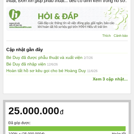
thuật, Đơn xin giúp phẫu thuật...
đều có đính kèm trong hồ sơ.
Thích
Cảnh báo
Cập nhật gần đây
Bé Duy đã được phẫu thuật và xuất viện
2/7/26
Bé Duy đã nhập viện
12/6/26
Hoàn tất hồ sơ kêu gọi cho bé Hoàng Duy
11/6/26
Xem 3 cập nhật...
25.000.000
đ
Đã góp được: