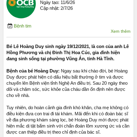
Ngày tạo:
11/6/26
Cập nhật:
2/7/26
Bệnh tim
Xem thêm
Bé Lê Hoàng Duy sinh ngày 19/12/2021, là con của anh Lê
Hồng Phương và chị Đinh Thị Hoa Cúc, gia đình hiện
đang sinh sống tại phường Vũng Án, tỉnh Hà Tĩnh.
Bệnh của bé Hoàng Duy:
Ngay sau khi chào đời, bé Hoàng
Duy được phát hiện có dấu hiệu bất thường ở tim và được
chuyển lên Bệnh viện tỉnh Nghệ An điều trị. Sau 20 ngày theo
dõi và chăm sóc, sức khỏe của cháu dần ổn định nên được
cho về nhà.
Tuy nhiên, do hoàn cảnh gia đình khó khăn, cha mẹ không có
điều kiện đưa con trai đi tái khám. Mãi đến khi có đoàn bác sĩ
về địa phương khám sàng lọc, bé Hoàng Duy mới được phát
hiện mắc dị tật bẩm sinh với chẩn đoán lõm xương ức và cần
được can thiệp điều trị theo chỉ định của bác sĩ.