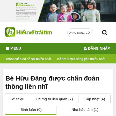
ĐANG ĐÓNG GÓP
MENU
ĐĂNG NHẬP
Thành viên có hồ sơ nhiều nhất
Hồ sơ được đóng góp nhiều nhất
Bé Hữu Đăng được chẩn đoán
thông liên nhĩ
Giới thiệu
Chứng từ liên quan (7)
Cập nhật (4)
Bình luận (0)
Nhà hảo tâm (1)